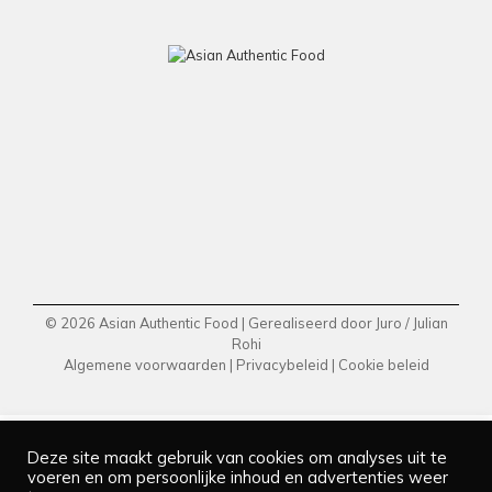
© 2026 Asian Authentic Food | Gerealiseerd door
Juro
/
Julian
Rohi
Algemene voorwaarden
|
Privacybeleid
|
Cookie beleid
Deze site maakt gebruik van cookies om analyses uit te
voeren en om persoonlijke inhoud en advertenties weer